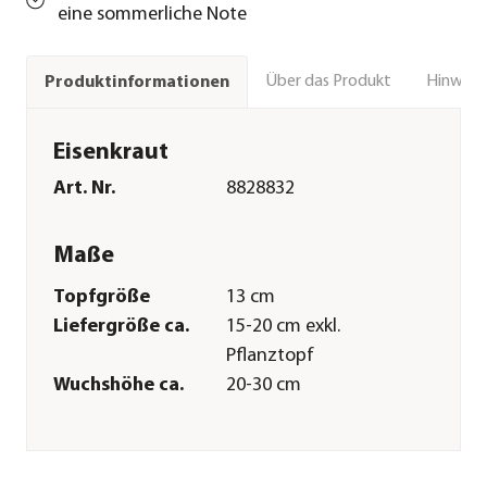
eine sommerliche Note
Über das Produkt
Hinweise
Produktinformationen
Eisenkraut
Art. Nr.
8828832
Maße
Topfgröße
13 cm
Liefergröße ca.
15-20 cm exkl.
Pflanztopf
Wuchshöhe ca.
20-30 cm
Merkmale
Farbe
Rosa