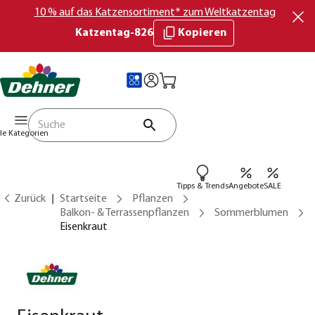
10 % auf das Katzensortiment* zum Weltkatzentag
Katzentag-826
Kopieren
lle Kategorien
Tipps & Trends
Angebote
SALE
Zurück
Startseite
Pflanzen
Balkon- & Terrassenpflanzen
Sommerblumen
Eisenkraut