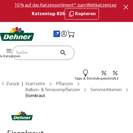
10 % auf das Katzensortiment* zum Weltkatzentag
Katzentag-826
Kopieren
lle Kategorien
Tipps & Trends
Angebote
SALE
Zurück
Startseite
Pflanzen
Balkon- & Terrassenpflanzen
Sommerblumen
Eisenkraut