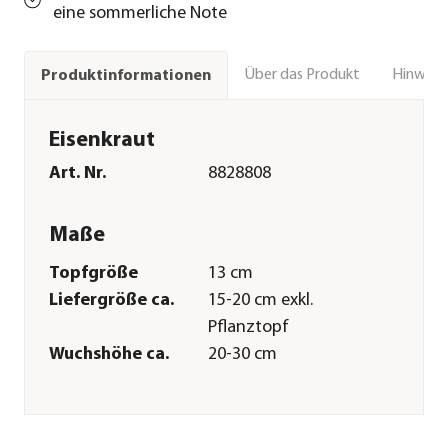
eine sommerliche Note
Über das Produkt
Hinweise
Produktinformationen
Eisenkraut
Art. Nr.
8828808
Maße
Topfgröße
13 cm
Liefergröße ca.
15-20 cm exkl.
Pflanztopf
Wuchshöhe ca.
20-30 cm
Merkmale
Farbe
Rot