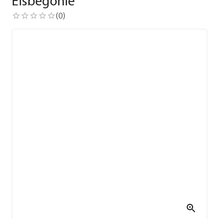
Eisbegonie
(
0
)