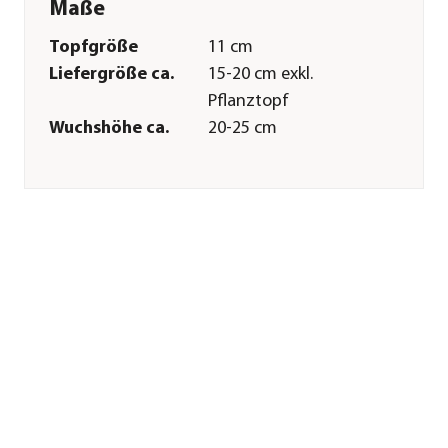
Maße
Topfgröße
11 cm
Liefergröße ca.
15-20 cm exkl.
Pflanztopf
Wuchshöhe ca.
20-25 cm
Merkmale
Farbe
Rot
Blütezeit
Mai|Juni|Juli|August|Septembe
Blütenmerkmal
mehrfarbig
Wuchsform
aufrecht
Besonderheiten
Blütenschmuck
Lebenszyklus
einjährig
Pflege
Standort
sonnig|halbschattig
Winterhart
frostempfindlich