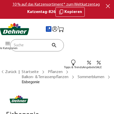
10 % auf das Katzensortiment* zum Weltkatzentag
Katzentag-826
Kopieren
lle Kategorien
Tipps & Trends
Angebote
SALE
Zurück
Startseite
Pflanzen
Balkon- & Terrassenpflanzen
Sommerblumen
Eisbegonie