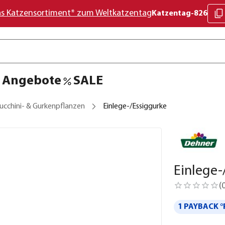
as Katzensortiment* zum Weltkatzentag
Katzentag-826
Angebote
SALE
ucchini- & Gurkenpflanzen
Einlege-/Essiggurke
Einlege-
(
1 PAYBACK °