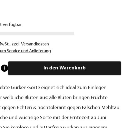
€
ht verfügbar
 MwSt.
,
zzgl.
Versandkosten
um Service und Anlieferung
In den Warenkorb
iebte Gurken-Sorte eignet sich ideal zum Einlegen
ur weibliche Blüten aus: alle Blüten bringen Früchte
t gegen Echten & hochtolerant gegen Falschen Mehltau
iche und wüchsige Sorte mit der Erntezeit ab Juni
 Sie kernlose und bitterfreie Gurken aus eigenem