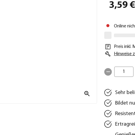
3,59 
Online nic
Preis inkl.
Hinweise z
1
Sehr bel
Bildet n
Resisten
Ertragre
Genießen