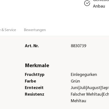
Anbau
 & Service
Bewertungen
Art. Nr.
8830739
Merkmale
Fruchttyp
Einlegegurken
Farbe
Grün
Erntezeit
Juni|Juli|August|Se
Resistenz
Falscher Mehltau|Ec
Mehltau
Anbauort
Freiland|Gewächsha