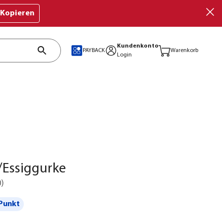
Kopieren
Kundenkonto
PAYBACK
Warenkorb
Login
/Essiggurke
0
)
Punkt