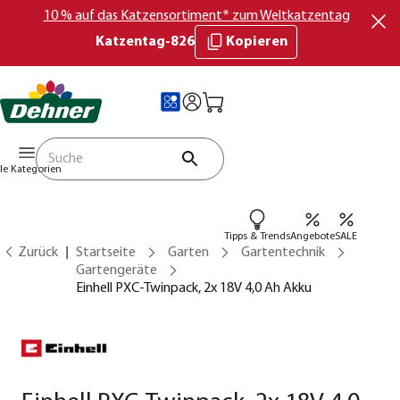
10 % auf das Katzensortiment* zum Weltkatzentag
Katzentag-826
Kopieren
lle Kategorien
Tipps & Trends
Angebote
SALE
Zurück
Startseite
Garten
Gartentechnik
Gartengeräte
Einhell PXC-Twinpack, 2x 18V 4,0 Ah Akku