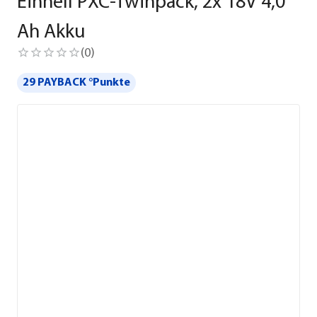
Einhell PXC-Twinpack, 2x 18V 4,0
Ah Akku
(
0
)
29 PAYBACK °Punkte