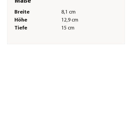
Maße
Breite
8,1 cm
Höhe
12,9 cm
Tiefe
15 cm
Gewicht
690 g
Merkmale
Farbe
Rot|Schwarz
Materialien
Kunststoff
Technische Details
Leistung
4 Ah
Spannung
18 V
Antriebsart
Akku
Sonstiges
Marke
Einhell
Garantie
2 Jahr(e)