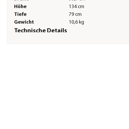
Höhe
134 cm
Tiefe
79 cm
Gewicht
10,6 kg
Technische Details
Spannung
18 V
Antriebsart
Akku
Flächenempfehlung
300 m²
ca.
Schnittbreite
38 mm
Fangvolumen
45 l