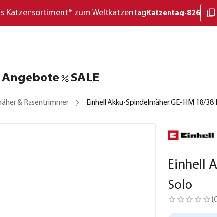
as Katzensortiment* zum Weltkatzentag
Katzentag-826
Angebote
SALE
äher & Rasentrimmer
Einhell Akku-Spindelmäher GE-HM 18/38 
Einhell 
Solo
(