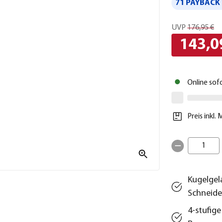
71 PAYBACK 
UVP
176,95 €
143,0
Online sof
Preis inkl.
1
Kugelgel
Schneid
4-stufige