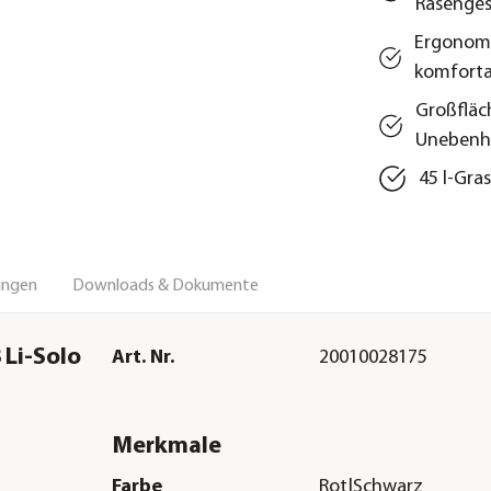
Rasenges
Ergonomi
komfort
Großfläc
Unebenh
45 l-Gra
ungen
Downloads & Dokumente
 Li-Solo
Art. Nr.
20010028175
Merkmale
Farbe
Rot|Schwarz