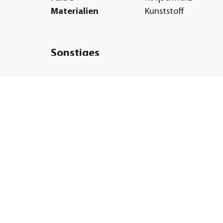
Materialien
Kunststoff
Sonstiges
Marke
Einhell
Garantie
2 Jahr(e)
Lieferumfang
exkl. Akku und Lade
Hinweis
Die Lieferung erfolg
Akku und Ladegerät. 
bestellen Sie passen
Produkte, z. B. ein Ei
Starter-Kit, mit dazu
der Einhell Power X
Familie sind Systemg
Akkus und Ladegerä
kombinierbar.