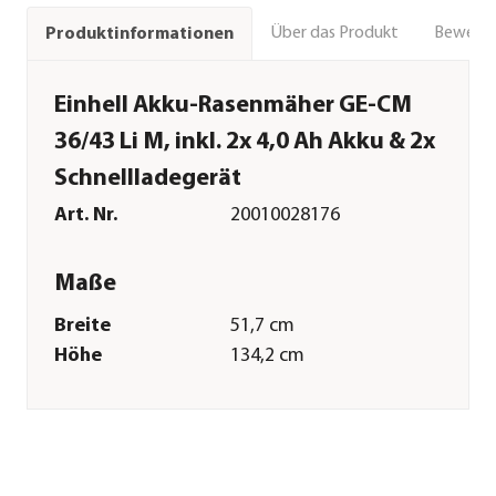
Über das Produkt
Bewert
Produktinformationen
Einhell Akku-Rasenmäher GE-CM
36/43 Li M, inkl. 2x 4,0 Ah Akku & 2x
Schnellladegerät
Art. Nr.
20010028176
Maße
Breite
51,7 cm
Höhe
134,2 cm
Tiefe
97,6 cm
Gewicht
16,34 kg
Merkmale
Farbe
Rot|Schwarz