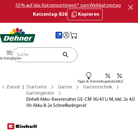
10 % auf das Katzensortiment* zum Weltkatzentag
Katzentag-826
Kopieren
lle Kategorien
Tipps & Trends
Angebote
SALE
Zurück
Startseite
Garten
Gartentechnik
Gartengeräte
Einhell Akku-Rasenmäher GE-CM 36/43 Li M, inkl. 2x 4,0
Ah Akku & 2x Schnellladegerät