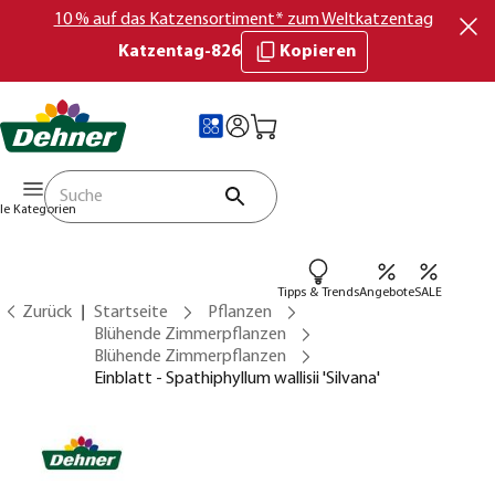
10 % auf das Katzensortiment* zum Weltkatzentag
Katzentag-826
Kopieren
lle Kategorien
Tipps & Trends
Angebote
SALE
Zurück
Startseite
Pflanzen
Blühende Zimmerpflanzen
Blühende Zimmerpflanzen
Einblatt - Spathiphyllum wallisii 'Silvana'