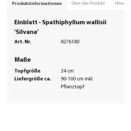
Über das Produkt
Hinweise
Produktinformationen
Einblatt - Spathiphyllum wallisii
'Silvana'
Art. Nr.
8276180
Maße
Topfgröße
24 cm
Liefergröße ca.
90-100 cm inkl.
Pflanztopf
Merkmale
Farbe
Weiß
Blütezeit
März|April|Mai|Juni|Juli|Augus
Wuchsform
aufrecht
Besonderheiten
luftreinigend