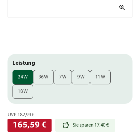
Leistung
24 W
36 W
7 W
9 W
11 W
18 W
UVP
182,99 €
165,59 €
Sie sparen 17,40 €