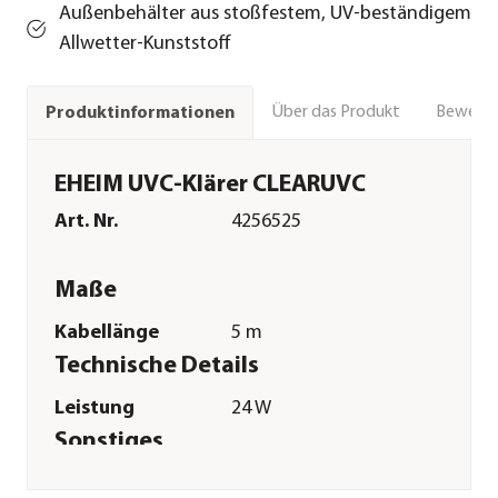
Außenbehälter aus stoßfestem, UV-beständigem
Allwetter-Kunststoff
Über das Produkt
Bewert
Produktinformationen
EHEIM UVC-Klärer CLEARUVC
Art. Nr.
4256525
Maße
Kabellänge
5 m
Technische Details
Leistung
24 W
Sonstiges
Marke
EHEIM