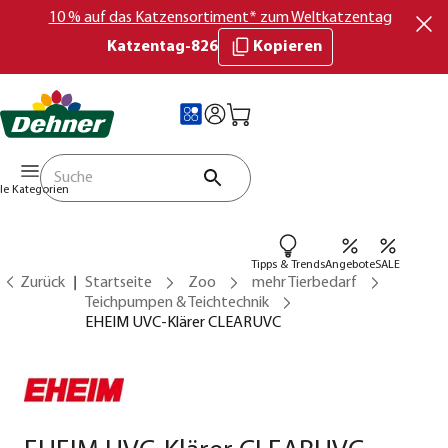
10 % auf das Katzensortiment* zum Weltkatzentag
Katzentag-826
Kopieren
lle Kategorien
Tipps & Trends
Angebote
SALE
Zurück
Startseite
Zoo
mehr Tierbedarf
Teichpumpen & Teichtechnik
EHEIM UVC-Klärer CLEARUVC