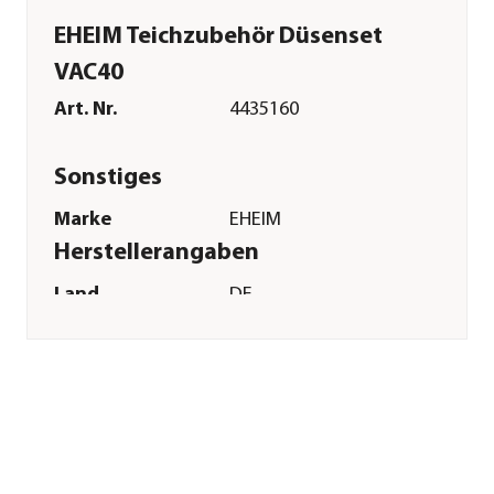
EHEIM Teichzubehör Düsenset
VAC40
Art. Nr.
4435160
Sonstiges
Marke
EHEIM
Herstellerangaben
Land
DE
Firma
Eheim GmbH &
Co.KG
E-Mail
eheim.info@eheim.com
Straße
Plochinger Str.
Hausnummer
54
Postleitzahl
73779