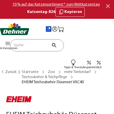
10 % auf das Katzensortiment* zum Weltkatzentag
Katzentag-826
Kopieren
lle Kategorien
Tipps & Trends
Angebote
SALE
Zurück
Startseite
Zoo
mehr Tierbedarf
Teichzubehör & Teichpflege
EHEIM Teichzubehör Düsenset VAC40