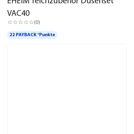
EHEIM Teichzubehör Düsenset
VAC40
(
0
)
22 PAYBACK °Punkte