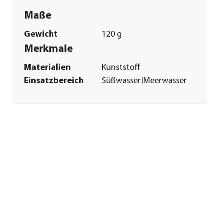
Maße
Gewicht
120 g
Merkmale
Materialien
Kunststoff
Einsatzbereich
Süßwasser|Meerwasser
Sonstiges
Marke
EHEIM
Tierart
Zierfische|Garnelen|Fische|Sch
Lieferumfang
EHEIM pHsensor inkl.
Kalibrierflüssigkeit
Hinweis
In Kombination mit
dem EHEIM
pHcontrol+e (Art.Nr.
2048643)