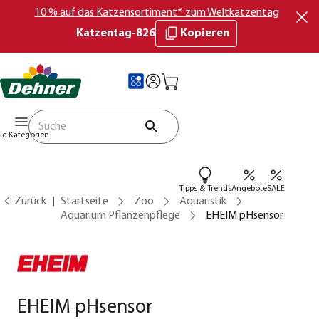
10 % auf das Katzensortiment* zum Weltkatzentag
Katzentag-826
Kopieren
lle Kategorien
Tipps & Trends
Angebote
SALE
Zurück
Startseite
Zoo
Aquaristik
Aquarium Pflanzenpflege
EHEIM pHsensor
EHEIM pHsensor