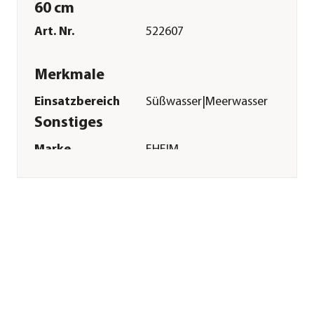
60 cm
Art. Nr.
522607
Merkmale
Einsatzbereich
Süßwasser|Meerwasser
Sonstiges
Marke
EHEIM
Herstellerangaben
Land
DE
Firma
Eheim GmbH &
Co.KG
E-Mail
eheim.info@eheim.com
Straße
Plochinger Str.
Hausnummer
54
Postleitzahl
73779