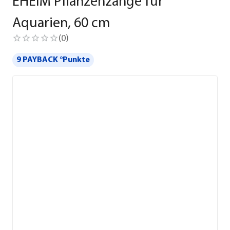
EHEIM Pflanzenzange für
Aquarien, 60 cm
(
0
)
9 PAYBACK °Punkte