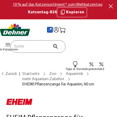
10 % auf das Katzensortiment* zum Weltkatzentag
Katzentag-826
Kopieren
lle Kategorien
Tipps & Trends
Angebote
SALE
Zurück
Startseite
Zoo
Aquaristik
mehr Aquarium Zubehör
EHEIM Pflanzenzange für Aquarien, 60 cm