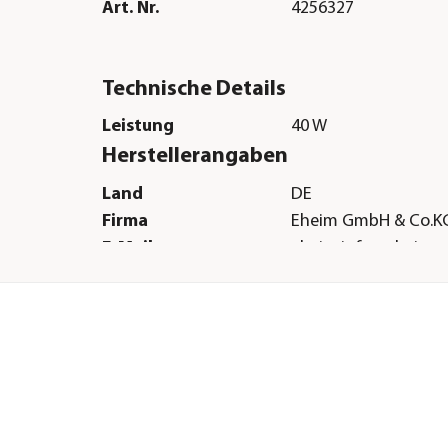
Art. Nr.
4256327
Technische Details
Leistung
40 W
Herstellerangaben
Land
DE
Firma
Eheim GmbH & Co.K
E-Mail
eheim.info@eheim.
Straße
Plochinger Str.
Hausnummer
54
Postleitzahl
73779
Stadt
Deizisau