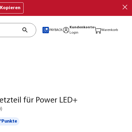
Kopieren
Kundenkonto
PAYBACK
Warenkorb
Login
tzteil für Power LED+
0
)
°Punkte