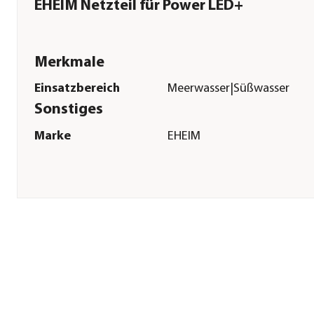
EHEIM Netzteil für Power LED+
Merkmale
Einsatzbereich
Meerwasser|Süßwasser
Sonstiges
Marke
EHEIM