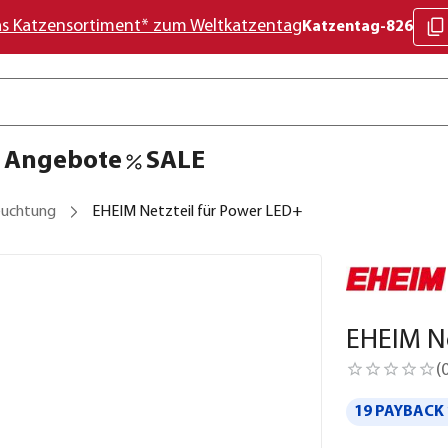
as Katzensortiment* zum Weltkatzentag
Katzentag-826
Angebote
SALE
euchtung
EHEIM Netzteil für Power LED+
EHEIM Ne
(
19 PAYBACK 