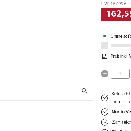
UVP
167,99 €
162,5
Online sof
Preis inkl.
1
Beleucht
Lichtst
Nur in V
Zahlreic