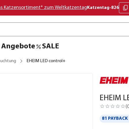
as Katzensortiment* zum Weltkatzentag
Katzentag-826
Angebote
SALE
euchtung
EHEIM LED control+
EHEIM L
(
81 PAYBACK 