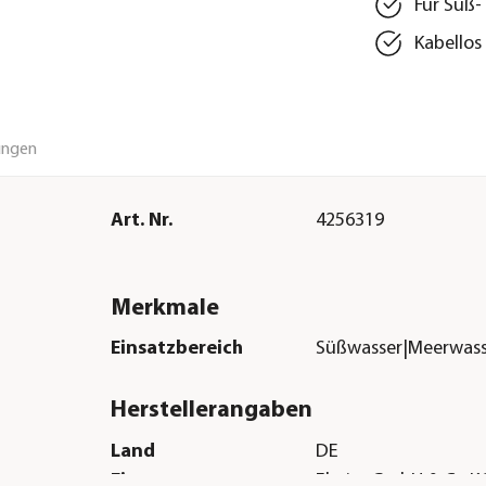
Für Süß-
Kabellos
ungen
Art. Nr.
4256319
Merkmale
Einsatzbereich
Süßwasser|Meerwass
Herstellerangaben
Land
DE
Firma
Eheim GmbH & Co.K