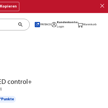
Kopieren
Kundenkonto
PAYBACK
Warenkorb
Login
ED control+
0
)
°Punkte