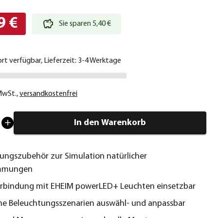
9 €
Sie sparen 5,40 €
ort verfügbar, Lieferzeit: 3-4 Werktage
 MwSt.
,
versandkostenfrei
In den Warenkorb
ungszubehör zur Simulation natürlicher
immungen
erbindung mit EHEIM powerLED+ Leuchten einsetzbar
he Beleuchtungsszenarien auswähl- und anpassbar