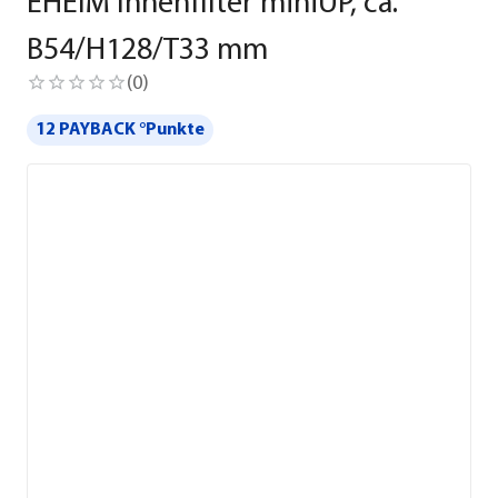
EHEIM Innenfilter miniUP, ca.
B54/H128/T33 mm
(
0
)
12 PAYBACK °Punkte