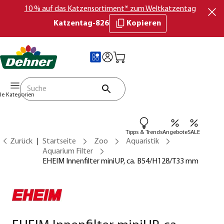
10 % auf das Katzensortiment* zum Weltkatzentag
Katzentag-826
Kopieren
lle Kategorien
Tipps & Trends
Angebote
SALE
Zurück
Startseite
Zoo
Aquaristik
Aquarium Filter
EHEIM Innenfilter miniUP, ca. B54/H128/T33 mm