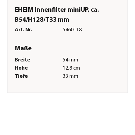
EHEIM Innenfilter miniUP, ca.
B54/H128/T33 mm
Art. Nr.
5460118
Maße
Breite
54 mm
Höhe
12,8 cm
Tiefe
33 mm
Merkmale
Farbe
Dunkelgrau
Materialien
Kunststoff
Einsatzbereich
Süßwasser|Meerwasser
Technische Details
Leistung
5 W