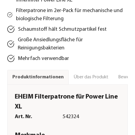
Innenfilter Power Line XL
Filterpatrone im 2er-Pack für mechanische und
biologische Filterung
Schaumstoff hält Schmutzpartikel fest
Große Ansiedlungsfläche für
Reinigungsbakterien
Mehrfach verwendbar
Über das Produkt
Bewert
Produktinformationen
EHEIM Filterpatrone für Power Line
XL
Art. Nr.
542324