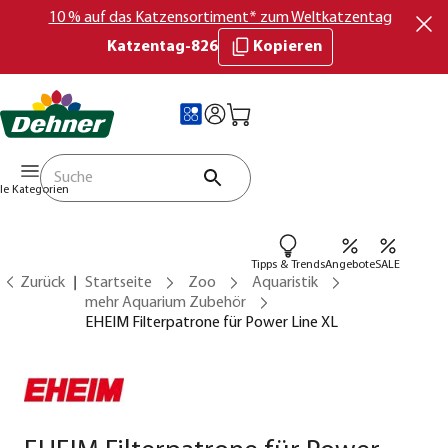
10 % auf das Katzensortiment* zum Weltkatzentag
Katzentag-826
Kopieren
lle Kategorien
Tipps & Trends
Angebote
SALE
Zurück
Startseite
Zoo
Aquaristik
mehr Aquarium Zubehör
EHEIM Filterpatrone für Power Line XL