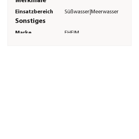
Merkmale
Einsatzbereich
Süßwasser|Meerwasser
Sonstiges
Marke
EHEIM
Herstellerangaben
Land
DE
Firma
Eheim GmbH &
Co.KG
E-Mail
eheim.info@eheim.com
Straße
Plochinger Str.
Hausnummer
54
Postleitzahl
73779
Stadt
Deizisau