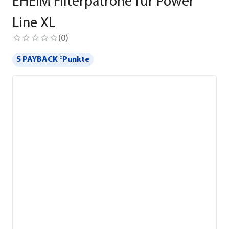
EHEIM Filterpatrone für Power
Line XL
(
0
)
5 PAYBACK °Punkte