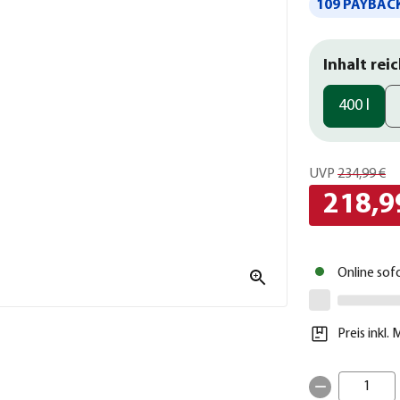
109 PAYBACK
Inhalt reic
400 l
UVP
234,99 €
218,9
Online sof
Preis inkl.
1