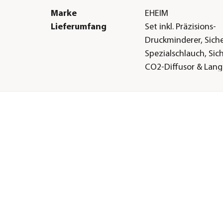
Marke
EHEIM
Lieferumfang
Set inkl. Präzisions-
Druckminderer, Siche
Spezialschlauch, Sic
CO2-Diffusor & Lang
zur CO2-Messung
Signalwort
Achtung
Sicherheitshinweise
P403
Gefahrenhinweise
H280-Enthält Gas un
kann bei Erwärmung
explodieren.