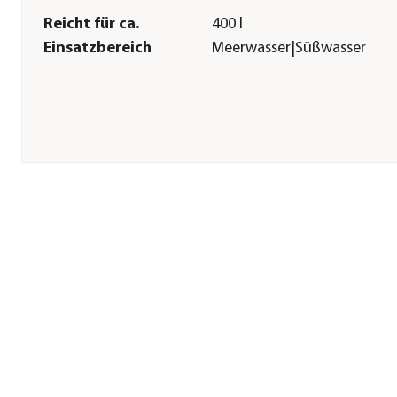
Reicht für ca.
400 l
Einsatzbereich
Meerwasser|Süßwasser
Herstellerangaben
Land
DE
Firma
Eheim GmbH & Co.KG
E-Mail
eheim.info@eheim.com
Straße
Plochinger Str.