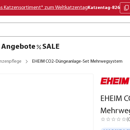
as Katzensortiment* zum Weltkatzentag
Katzentag-826
Angebote
SALE
anzenpflege
EHEIM CO2-Düngeanlage-Set Mehrwegsystem
EHEIM C
Mehrwe
(