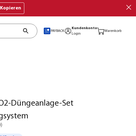
Kopieren
Kundenkonto
PAYBACK
Warenkorb
Login
O2-Düngeanlage-Set
gsystem
0
)