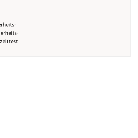
rheits-
herheits-
zeittest
ter Druck;