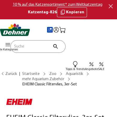
10 % auf das Katzensortiment* zum Weltkatzentag
Katzentag-826
Kopieren
lle Kategorien
Tipps & Trends
Angebote
SALE
Zurück
Startseite
Zoo
Aquaristik
mehr Aquarium Zubehör
EHEIM Classic Filtervlies, 3er-Set