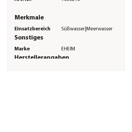
Merkmale
Einsatzbereich
Süßwasser|Meerwasser
Sonstiges
Marke
EHEIM
Herstellerangaben
Land
DE
Firma
Eheim GmbH &
Co.KG
E-Mail
eheim.info@eheim.com
Straße
Plochinger Str.
Hausnummer
54
Postleitzahl
73779
Stadt
Deizisau