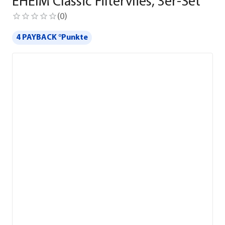
EHEIM Classic Filtervlies, 3er-Set
(
0
)
4 PAYBACK °Punkte