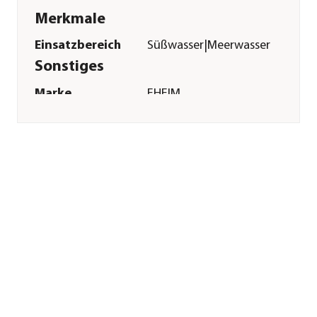
Merkmale
Einsatzbereich
Süßwasser|Meerwasser
Sonstiges
Marke
EHEIM
Herstellerangaben
Land
DE
Firma
Eheim GmbH &
Co.KG
E-Mail
eheim.info@eheim.com
Straße
Plochinger Str.
Hausnummer
54
Postleitzahl
73779
Stadt
Deizisau