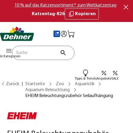
10 % auf das Katzensortiment* zum Weltkatzentag
Katzentag-826
Kopieren
lle Kategorien
Tipps & Trends
Angebote
SALE
Zurück
Startseite
Zoo
Aquaristik
Aquarium Beleuchtung
EHEIM Beleuchtungszubehör Seilaufhängung