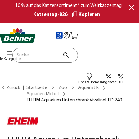
10 % auf das Katzensortiment* zum Weltkatzentag
Katzentag-826
Kopieren
lle Kategorien
Tipps & Trends
Angebote
SALE
Zurück
Startseite
Zoo
Aquaristik
Aquarien Möbel
EHEIM Aquarium Unterschrank VivalineLED 240