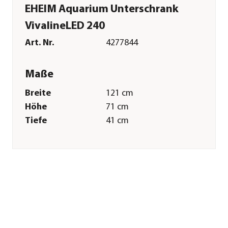
EHEIM Aquarium Unterschrank
VivalineLED 240
Art. Nr.
4277844
Maße
Breite
121 cm
Höhe
71 cm
Tiefe
41 cm
Merkmale
Farbe
Grau
Dekor
Eichendekor
Sonstiges
Marke
EHEIM
Herstellerangaben