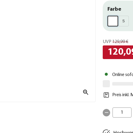
Farbe
S
UVP
129,99 €
120,0
Online sof
Preis inkl.
1