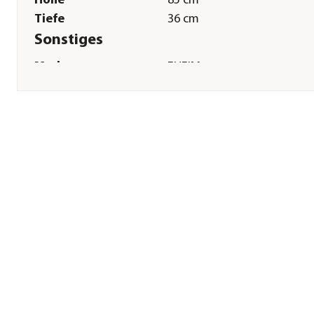
Höhe
85 cm
Tiefe
36 cm
Sonstiges
Marke
EHEIM