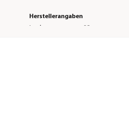
Herstellerangaben
Land
DE
Firma
Eheim GmbH & Co.K
E-Mail
eheim.info@eheim.
Straße
Plochinger Str.
Hausnummer
54
Postleitzahl
73779
Stadt
Deizisau