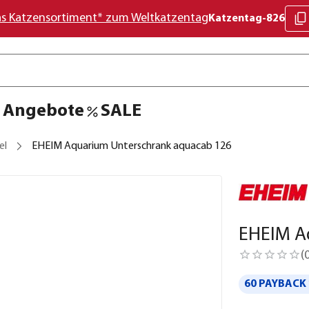
as Katzensortiment* zum Weltkatzentag
Katzentag-826
Angebote
SALE
el
EHEIM Aquarium Unterschrank aquacab 126
EHEIM A
(
60 PAYBACK 