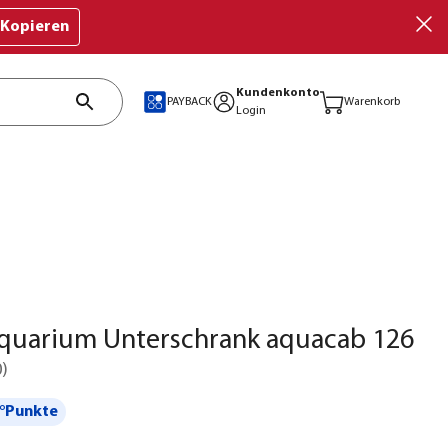
Kopieren
Kundenkonto
PAYBACK
Warenkorb
Login
quarium Unterschrank aquacab 126
0
)
°Punkte