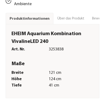
Ambiente
Über das Produkt
Bewert
Produktinformationen
EHEIM Aquarium Kombination
VivalineLED 240
Art. Nr.
3253838
Maße
Breite
121 cm
Höhe
124 cm
Tiefe
41 cm
Volumen
240 l
Gewicht
82 kg