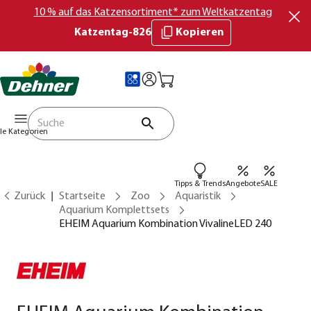
10 % auf das Katzensortiment* zum Weltkatzentag
Katzentag-826
Kopieren
lle Kategorien
Tipps & Trends
Angebote
SALE
Zurück
Startseite
Zoo
Aquaristik
Aquarium Komplettsets
EHEIM Aquarium Kombination VivalineLED 240