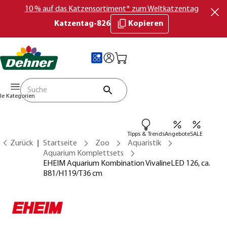
10 % auf das Katzensortiment* zum Weltkatzentag
Katzentag-826
Kopieren
lle Kategorien
Tipps & Trends
Angebote
SALE
Zurück
Startseite
Zoo
Aquaristik
Aquarium Komplettsets
EHEIM Aquarium Kombination VivalineLED 126, ca.
B81/H119/T36 cm