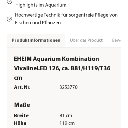
Highlights im Aquarium
Hochwertige Technik für sorgenfreie Pflege von
Fischen und Pflanzen
Über das Produkt
Bewert
Produktinformationen
EHEIM Aquarium Kombination
VivalineLED 126, ca. B81/H119/T36
cm
Art. Nr.
3253770
Maße
Breite
81 cm
Höhe
119 cm