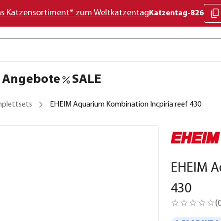
as Katzensortiment* zum Weltkatzentag
Katzentag-826
Angebote
SALE
plettsets
EHEIM Aquarium Kombination Incpiria reef 430
EHEIM Aq
430
(