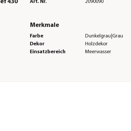
ef 430
Art. Nr.
2090090
Merkmale
Farbe
Dunkelgrau|Grau
Dekor
Holzdekor
Einsatzbereich
Meerwasser
Herstellerangaben
Land
DE
Firma
Eheim GmbH & Co.K
E-Mail
eheim.info@eheim.
nk,
Straße
Plochinger Str.
Hausnummer
54
en,
Postleitzahl
73779