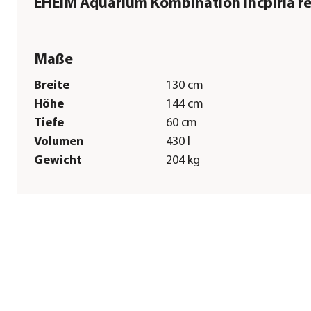
EHEIM Aquarium Kombination Incpiria re
Maße
Breite
130 cm
Höhe
144 cm
Tiefe
60 cm
Volumen
430 l
Gewicht
204 kg
Sonstiges
Marke
EHEIM
Tierart
Fische|Zierfische
Lieferumfang
Aquarium inkl. LED-
Beleuchtung im Unterschra
mit RGB Controller,
Ablaufschacht, Technikbeck