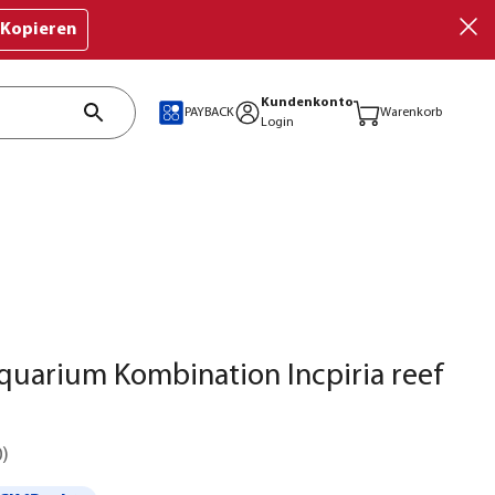
Kopieren
Kundenkonto
PAYBACK
Warenkorb
Login
uarium Kombination Incpiria reef
0
)