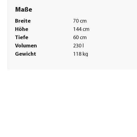
Maße
Breite
70 cm
Höhe
144 cm
Tiefe
60 cm
Volumen
230 l
Gewicht
118 kg
Sonstiges
Marke
EHEIM
Tierart
Fische|Zierfische
Lieferumfang
Aquarium inkl. im
Unterschrank, integrierte L
Beleuchtung mit RGB
Controller, Ablaufschacht,
Technikbecken,
Überlaufschutz