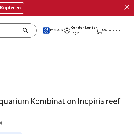
Kopieren
Kundenkonto
PAYBACK
Warenkorb
Login
uarium Kombination Incpiria reef
0
)