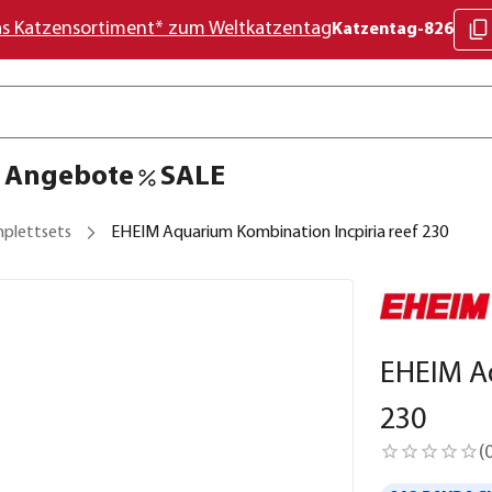
as Katzensortiment* zum Weltkatzentag
Katzentag-826
Angebote
SALE
plettsets
EHEIM Aquarium Kombination Incpiria reef 230
EHEIM Aq
230
(