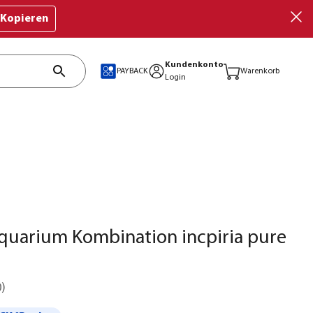
Kopieren
Kundenkonto
PAYBACK
Warenkorb
Login
quarium Kombination incpiria pure
0
)