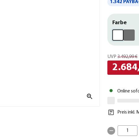
1.342 PAYBA
Farbe
UVP
3.492,99 €
2.684
Online sof
Preis inkl.
1