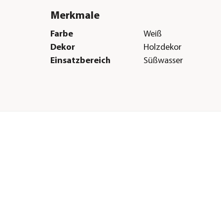
Merkmale
Farbe
Weiß
Dekor
Holzdekor
Einsatzbereich
Süßwasser
Herstellerangaben
Land
DE
Firma
Eheim GmbH & Co.K
E-Mail
eheim.info@eheim.
ED+
Straße
Plochinger Str.
Hausnummer
54
ng,
Postleitzahl
73779
Stadt
Deizisau