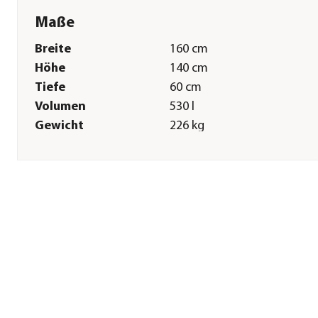
Maße
Breite
160 cm
Höhe
140 cm
Tiefe
60 cm
Volumen
530 l
Gewicht
226 kg
Glasstärke
12 mm
Sonstiges
Marke
EHEIM
Tierart
Fische|Zierfische
Lieferumfang
Aquarium inkl. LED-
Beleuchtung: je 1x powerL
daylight & plants, mit RGB
Controller, Schiebeabdecku
InstallationsSet 2,