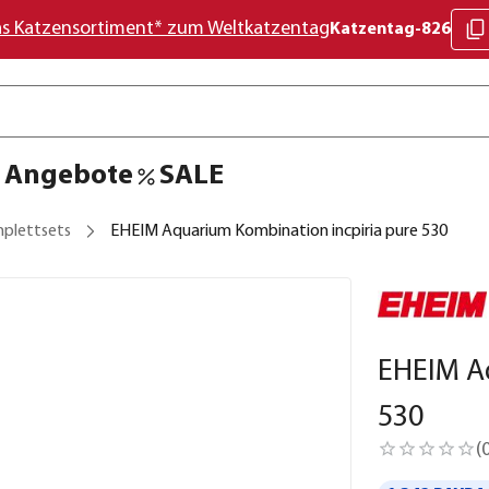
as Katzensortiment* zum Weltkatzentag
Katzentag-826
Angebote
SALE
plettsets
EHEIM Aquarium Kombination incpiria pure 530
EHEIM A
530
(