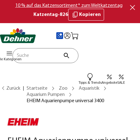
10 % auf das Katzensortiment* zum Weltkatzentag
Katzentag-826
Kopieren
lle Kategorien
Tipps & Trends
Angebote
SALE
Zurück
Startseite
Zoo
Aquaristik
Aquarium Pumpen
EHEIM Aquarienpumpe universal 3400