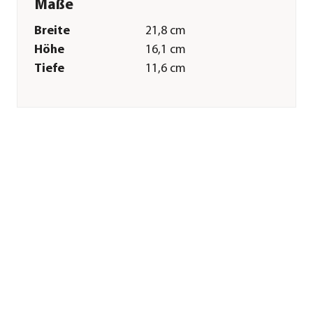
Maße
Breite
21,8 cm
Höhe
16,1 cm
Tiefe
11,6 cm
Kabellänge
1,7 m
Merkmale
Einsatzbereich
Süßwasser|Meerwasser
Technische Details
Leistung
80 W
Fördermenge
3400 l/h
Sonstiges
Marke
EHEIM
Herstellerangaben
Land
DE