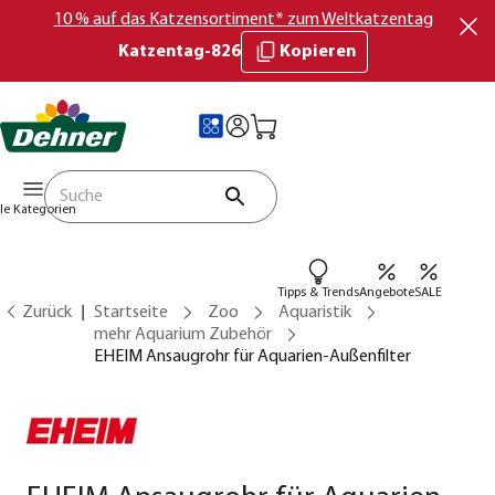
10 % auf das Katzensortiment* zum Weltkatzentag
Katzentag-826
Kopieren
lle Kategorien
Tipps & Trends
Angebote
SALE
Zurück
Startseite
Zoo
Aquaristik
mehr Aquarium Zubehör
EHEIM Ansaugrohr für Aquarien-Außenfilter