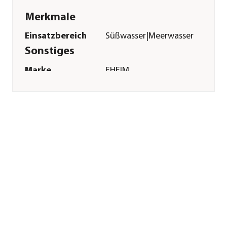
Merkmale
Einsatzbereich
Süßwasser|Meerwasser
Sonstiges
Marke
EHEIM
Herstellerangaben
Land
DE
Firma
Eheim GmbH &
Co.KG
E-Mail
eheim.info@eheim.com
Straße
Plochinger Str.
Hausnummer
54
Postleitzahl
73779
Stadt
Deizisau