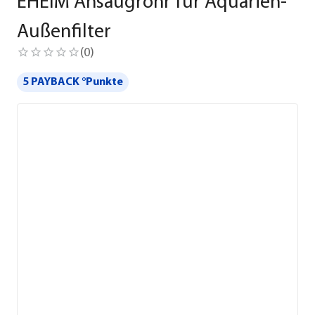
EHEIM Ansaugrohr für Aquarien-
Außenfilter
(
0
)
5 PAYBACK °Punkte