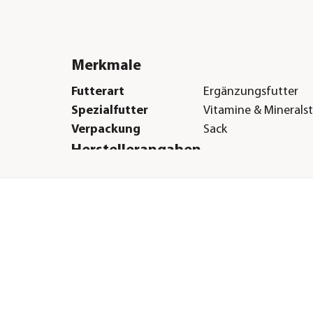
Merkmale
Futterart
Ergänzungsfutter
Spezialfutter
Vitamine & Minerals
Verpackung
Sack
Herstellerangaben
Land
DE
Firma
Heinrich Eggersman
Futtermittelwerke 
E-Mail
info@eggersmann.in
Straße
Bruchweg
Hausnummer
11
Postleitzahl
32699
Stadt
Extertal