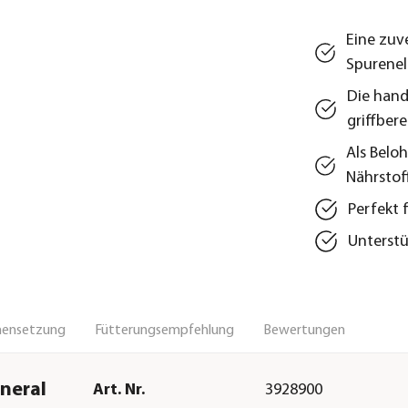
Eine zuve
Spurene
Die handl
griffbere
Als Belo
Nährstof
Perfekt 
Unterstü
ensetzung
Fütterungsempfehlung
Bewertungen
neral
Art. Nr.
3928900