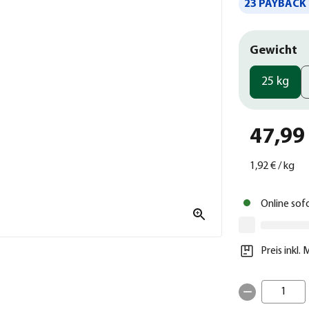
23 PAYBACK 
Gewicht
25 kg
47,99
1,92 €
/
kg
Online sof
Preis inkl.
1