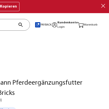
Kopieren
Kundenkonto
PAYBACK
Warenkorb
Login
ann Pferdeergänzungsfutter
Bricks
0
)