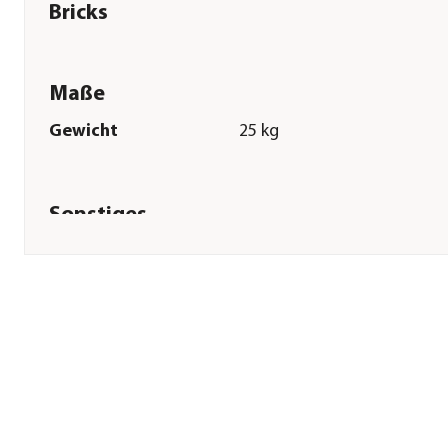
Bricks
Maße
Gewicht
25 kg
Sonstiges
Marke
Eggersmann
Tierart
Pferde|Pony
Lebensphase
Adult