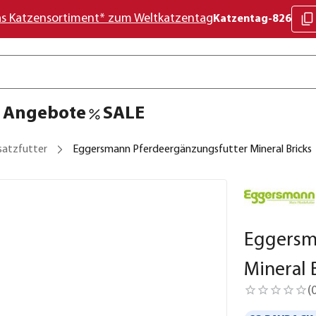
as Katzensortiment* zum Weltkatzentag
Katzentag-826
Angebote
SALE
satzfutter
Eggersmann Pferdeergänzungsfutter Mineral Bricks
Eggersm
Mineral 
(