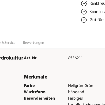
Rankfreu
Kann in 
Gut fürs
 & Service
Bewertungen
ydrokultur
Art. Nr.
8536211
Merkmale
Farbe
Hellgrün|Grün
Wuchsform
hängend
Besonderheiten
Farbiges
Laub|luftreinigend|