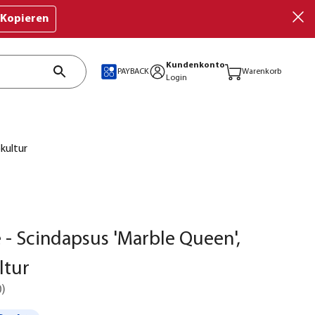
Kopieren
Kundenkonto
PAYBACK
Warenkorb
Login
kultur
 - Scindapsus 'Marble Queen',
ltur
0
)