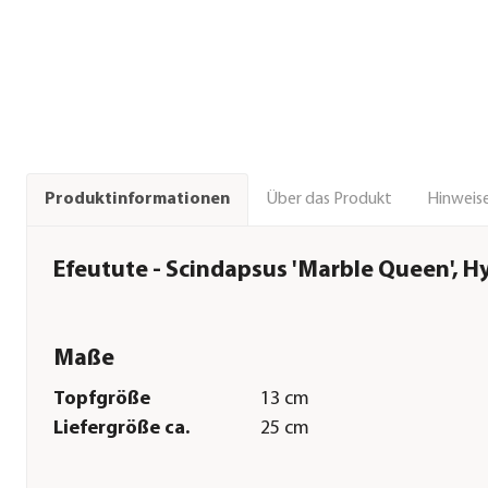
Über das Produkt
Hinweise
Produktinformationen
Efeutute - Scindapsus 'Marble Queen', H
Maße
Topfgröße
13 cm
Liefergröße ca.
25 cm