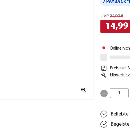
7 PAYBACK °
UVP
24,99 €
14,99
Online nic
Preis inkl.
Hinweise z
1
Beliebte
Begeiste