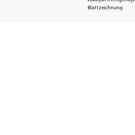
Blattzeichnung
Sonstiges
eine
Marke
Dehner
Qualität
Markenqualität
bis
Warnhinweis
Schwach giftig
Hinweis
Beim Kauf eines Übe
beachten Sie bitte d
des Kulturtopfes: Ø
Wir empfehlen die
Verwendung eines
Wasserstandsanzeige
H &