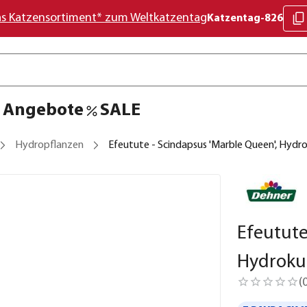
as Katzensortiment* zum Weltkatzentag
Katzentag-826
Angebote
SALE
Hydropflanzen
Efeutute - Scindapsus 'Marble Queen', Hydro
Efeutute
Hydroku
(