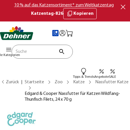
10 % auf das Katzensortiment* zum Weltkatzentag
Katzentag-826
Kopieren
lle Kategorien
Tipps & Trends
Angebote
SALE
Zurück
Startseite
Zoo
Katze
Nassfutter Katze
Edgard & Cooper Nassfutter für Katzen Wildfang-
Thunfisch Filets, 24 x 70 g