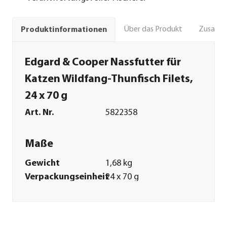
Über das Produkt
Zusamm
Produktinformationen
Edgard & Cooper Nassfutter für
Katzen Wildfang-Thunfisch Filets,
24 x 70 g
Art. Nr.
5822358
Maße
Gewicht
1,68 kg
Verpackungseinheit
24 x 70 g
Merkmale
Sorte
Thunfisch
Futterart
Nassfutter