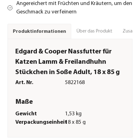
Angereichert mit Früchten und Kräutern, um den
Geschmack zu verfeinern
Über das Produkt
Zusamm
Produktinformationen
Edgard & Cooper Nassfutter für
Katzen Lamm & Freilandhuhn
Stückchen in Soße Adult, 18 x 85 g
Art. Nr.
5822168
Maße
Gewicht
1,53 kg
Verpackungseinheit
18 x 85 g
Merkmale