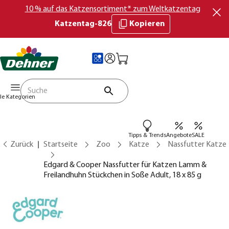
10 % auf das Katzensortiment* zum Weltkatzentag
Katzentag-826
Kopieren
lle Kategorien
Tipps & Trends
Angebote
SALE
Zurück
Startseite
Zoo
Katze
Nassfutter Katze
Edgard & Cooper Nassfutter für Katzen Lamm &
Freilandhuhn Stückchen in Soße Adult, 18 x 85 g