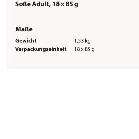
Soße Adult, 18 x 85 g
Maße
Gewicht
1,53 kg
Verpackungseinheit
18 x 85 g
Sonstiges
Marke
Edgard & Cooper®
Tierart
Katzen
Lebensphase
Adult