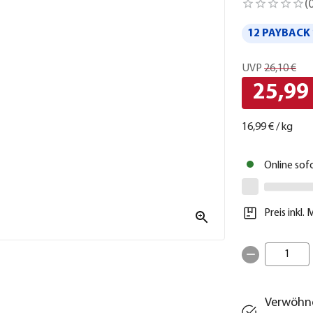
(
12 PAYBACK 
UVP
26,10 €
25,99
16,99 €
/
kg
Online sof
Preis inkl.
1
Verwöhne