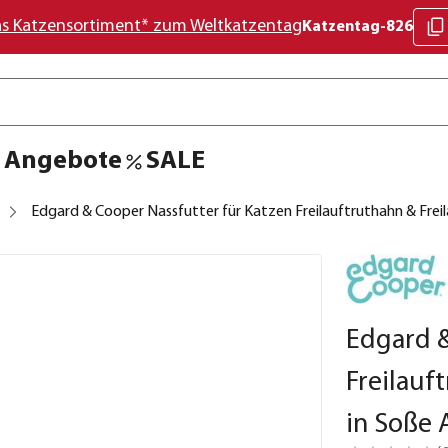
as Katzensortiment* zum Weltkatzentag
Katzentag-826
Angebote
SALE
Edgard & Cooper Nassfutter für Katzen Freilauftruthahn & Freil
Edgard &
Freilauf
in Soße 