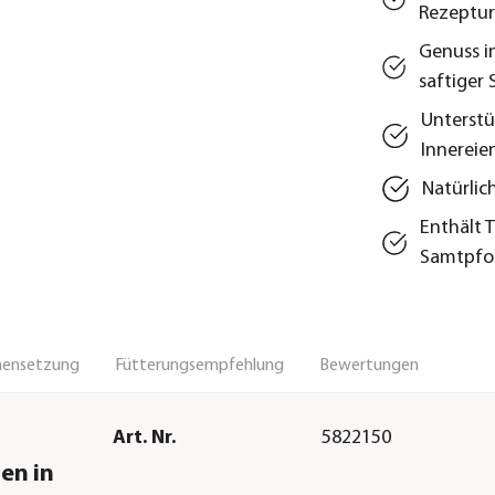
Rezeptu
Genuss i
saftiger
Unterstü
Innereie
Natürlic
Enthält 
Samtpfo
ensetzung
Fütterungsempfehlung
Bewertungen
Art. Nr.
5822150
en in