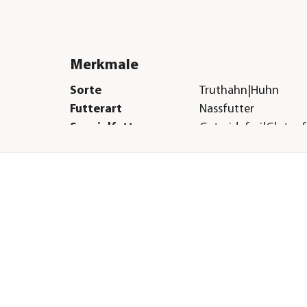
Merkmale
Sorte
Truthahn|Huhn
Futterart
Nassfutter
Spezialfutter
Getreidefrei|Glutenf
& Sterilisiert
Verpackung
Dose
Herstellerangaben
Land
DE
Firma
animonda petcare 
E-Mail
info@animonda.de
Straße
Parkstraße
Hausnummer
40
Postleitzahl
49214