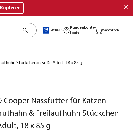
Kopieren
Kundenkonto
PAYBACK
Warenkorb
Login
aufhuhn Stückchen in Soße Adult, 18 x 85 g
 Cooper Nassfutter für Katzen
truthahn & Freilaufhuhn Stückchen
Adult, 18 x 85 g