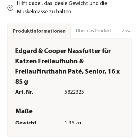
Hilft dabei, das ideale Gewicht und die
Muskelmasse zu halten
Über das Produkt
Zusamm
Produktinformationen
Edgard & Cooper Nassfutter für
Katzen Freilaufhuhn &
Freilauftruthahn Paté, Senior, 16 x
85 g
Art. Nr.
5822325
Maße
Gewicht
1,36 kg
Verpackungseinheit
16 x 85 g