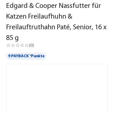
Edgard & Cooper Nassfutter für
Katzen Freilaufhuhn &
Freilauftruthahn Paté, Senior, 16 x
85 g
(
0
)
9 PAYBACK °Punkte