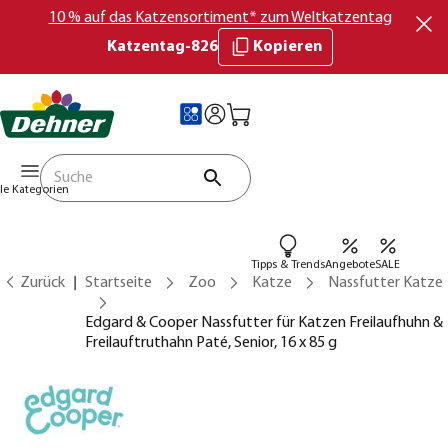
10 % auf das Katzensortiment* zum Weltkatzentag
Katzentag-826
Kopieren
lle Kategorien
Tipps & Trends
Angebote
SALE
Zurück
Startseite
Zoo
Katze
Nassfutter Katze
Edgard & Cooper Nassfutter für Katzen Freilaufhuhn &
Freilauftruthahn Paté, Senior, 16 x 85 g