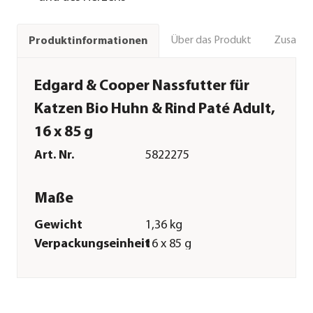
Über das Produkt
Zusamm
Produktinformationen
Edgard & Cooper Nassfutter für
Katzen Bio Huhn & Rind Paté Adult,
16 x 85 g
Art. Nr.
5822275
Maße
Gewicht
1,36 kg
Verpackungseinheit
16 x 85 g
Merkmale
Sorte
Huhn
Futterart
Nassfutter