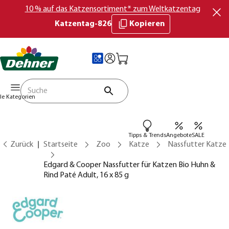
10 % auf das Katzensortiment* zum Weltkatzentag
Katzentag-826
Kopieren
lle Kategorien
Tipps & Trends
Angebote
SALE
Zurück
Startseite
Zoo
Katze
Nassfutter Katze
Edgard & Cooper Nassfutter für Katzen Bio Huhn &
Rind Paté Adult, 16 x 85 g