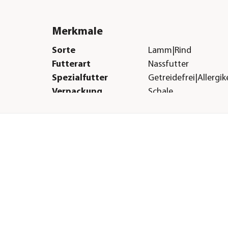
Merkmale
Sorte
Lamm|Rind
Futterart
Nassfutter
Spezialfutter
Getreidefrei|Allergi
Verpackung
Schale
Herstellerangaben
Land
DE
Firma
animonda petcare 
E-Mail
info@animonda.de
Straße
Parkstraße
Hausnummer
40
Postleitzahl
49214
Stadt
Bad Rothefelde