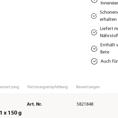
Innereie
Schonend
erhalten
Liefert 
Nährstof
Enthält 
Bete
Auch für
ensetzung
Fütterungsempfehlung
Bewertungen
Art. Nr.
5821848
1 x 150 g