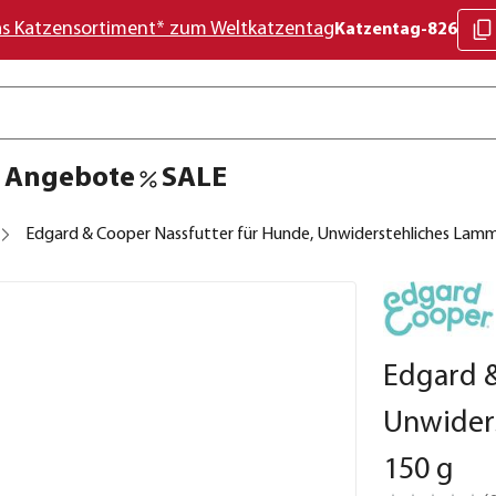
as Katzensortiment* zum Weltkatzentag
Katzentag-826
Angebote
SALE
Edgard & Cooper Nassfutter für Hunde, Unwiderstehliches Lamm 
Edgard &
Unwiders
150 g