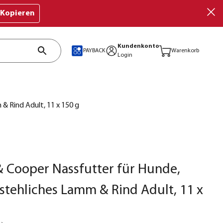
Kopieren
Kundenkonto
PAYBACK
Warenkorb
Login
& Rind Adult, 11 x 150 g
 Cooper Nassfutter für Hunde,
tehliches Lamm & Rind Adult, 11 x