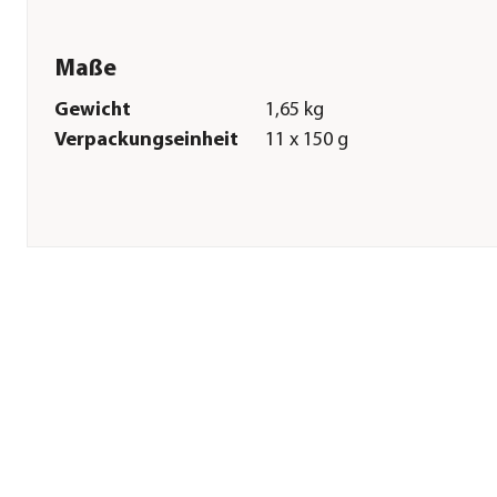
Maße
Gewicht
1,65 kg
Verpackungseinheit
11 x 150 g
Sonstiges
Marke
Edgard & Cooper®
Tierart
Hunde
Lebensphase
Adult