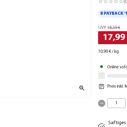
(
8 PAYBACK °
UVP
18,59 €
17,99
10,90 €
/
kg
Online sof
Preis inkl.
1
Saftiges