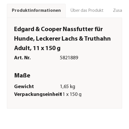
Über das Produkt
Zusamm
Produktinformationen
Edgard & Cooper Nassfutter für
Hunde, Leckerer Lachs & Truthahn
Adult, 11 x 150 g
Art. Nr.
5821889
Maße
Gewicht
1,65 kg
Verpackungseinheit
11 x 150 g
Merkmale
Sorte
Lachs|Truthahn
Futterart
Nassfutter