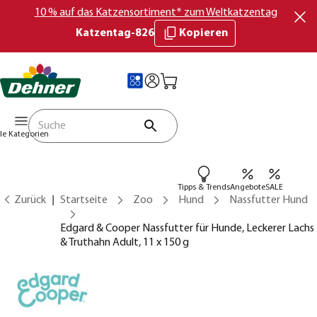
10 % auf das Katzensortiment* zum Weltkatzentag
Katzentag-826
Kopieren
lle Kategorien
Tipps & Trends
Angebote
SALE
Zurück
Startseite
Zoo
Hund
Nassfutter Hund
Edgard & Cooper Nassfutter für Hunde, Leckerer Lachs
& Truthahn Adult, 11 x 150 g