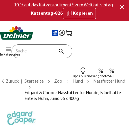
10 % auf das Katzensortiment* zum Weltkatzentag
Katzentag-826
Kopieren
lle Kategorien
Tipps & Trends
Angebote
SALE
Zurück
Startseite
Zoo
Hund
Nassfutter Hund
Edgard & Cooper Nassfutter für Hunde, Fabelhafte
Ente & Huhn, Junior, 6 x 400 g