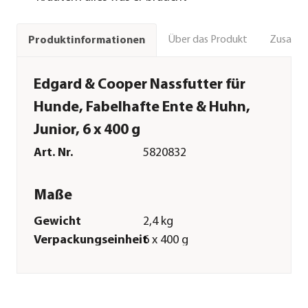
Über das Produkt
Zusamm
Produktinformationen
Edgard & Cooper Nassfutter für
Hunde, Fabelhafte Ente & Huhn,
Junior, 6 x 400 g
Art. Nr.
5820832
Maße
Gewicht
2,4 kg
Verpackungseinheit
6 x 400 g
Merkmale
Sorte
Huhn|Ente
Futterart
Nassfutter