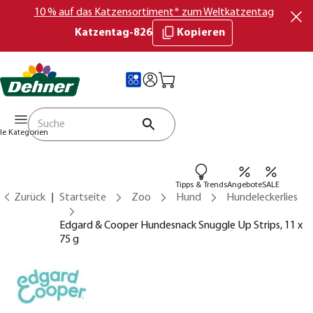
10 % auf das Katzensortiment* zum Weltkatzentag
Katzentag-826
Kopieren
lle Kategorien
Tipps & Trends
Angebote
SALE
Zurück
Startseite
Zoo
Hund
Hundeleckerlies
Edgard & Cooper Hundesnack Snuggle Up Strips, 11 x
75 g