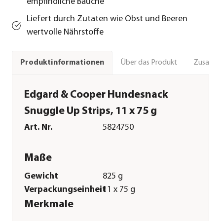
empfindliche Bäuche
Liefert durch Zutaten wie Obst und Beeren
wertvolle Nährstoffe
Über das Produkt
Zusamm
Produktinformationen
Edgard & Cooper Hundesnack
Snuggle Up Strips, 11 x 75 g
Art. Nr.
5824750
Maße
Gewicht
825 g
Verpackungseinheit
11 x 75 g
Merkmale