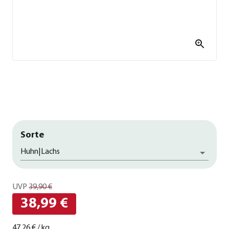
Sorte
Huhn|Lachs
UVP
39,90 €
38,99 €
47,26 €
/
kg