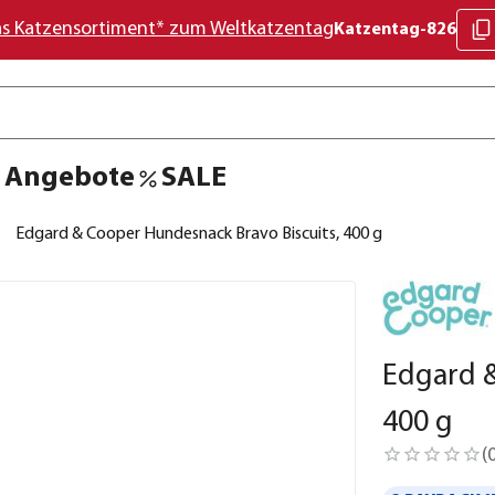
as Katzensortiment* zum Weltkatzentag
Katzentag-826
Angebote
SALE
Edgard & Cooper Hundesnack Bravo Biscuits, 400 g
Edgard &
400 g
(