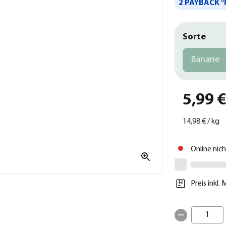
2 PAYBACK °
Sorte
Banane
5,99 
14,98 €
/
kg
Online nic
Preis inkl.
1