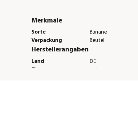
Merkmale
Sorte
Banane
Verpackung
Beutel
Herstellerangaben
Land
DE
Firma
animonda petcare 
E-Mail
info@animonda.de
Straße
Parkstraße
Hausnummer
40
Postleitzahl
49214
Stadt
Bad Rothefelde