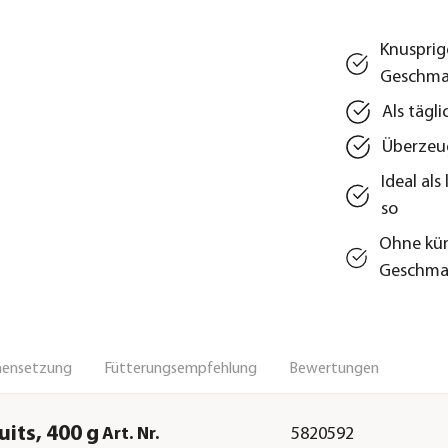
Knusprig
Geschma
Als tägl
Überzeug
Ideal al
so
Ohne kün
Geschmac
ensetzung
Fütterungsempfehlung
Bewertungen
its, 400 g
Art. Nr.
5820592