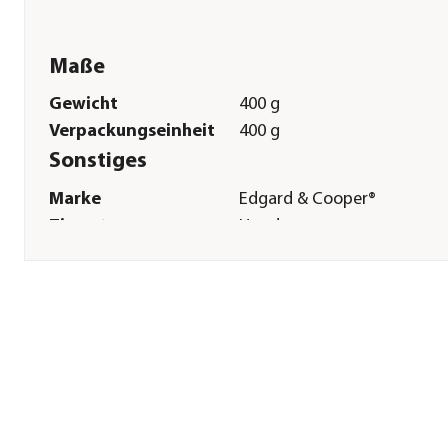
Maße
Gewicht
400 g
Verpackungseinheit
400 g
Sonstiges
Marke
Edgard & Cooper®
Tierart
Hunde
Lebensphase
Junior|Adult|Senior