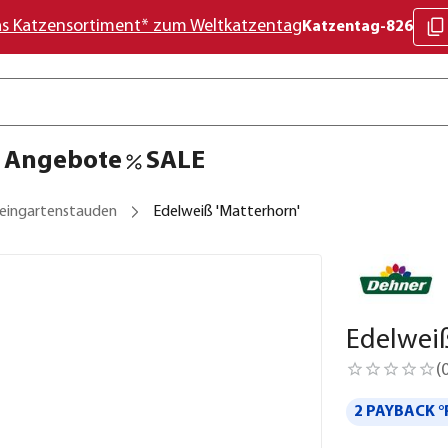
as Katzensortiment* zum Weltkatzentag
Katzentag-826
Angebote
SALE
eingartenstauden
Edelweiß 'Matterhorn'
Edelweiß
(
2 PAYBACK °