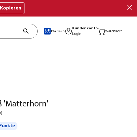
Kopieren
Kundenkonto
PAYBACK
Warenkorb
Login
 'Matterhorn'
0
)
Punkte