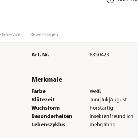
 & Service
Bewertungen
Art. Nr.
8350423
Merkmale
Farbe
Weiß
Blütezeit
Juni|Juli|August
Wuchsform
horstartig
Besonderheiten
Insektenfreundlich
Lebenszyklus
mehrjährig
Sonstiges