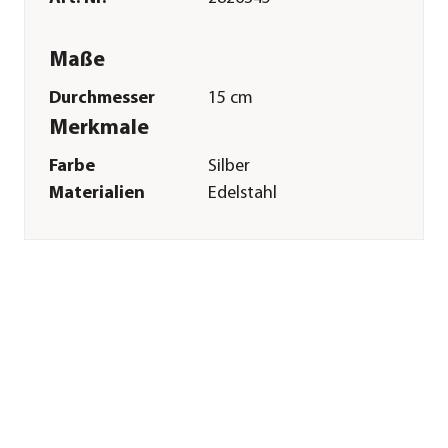
Maße
Durchmesser
15 cm
Merkmale
Farbe
Silber
Materialien
Edelstahl
Eigenschaften
frostbeständig
Sonstiges
Marke
Dehner
Qualität
Markenqualität
Herstellerangaben
Land
DE
Firma
Dehner
Gartencenter GmbH