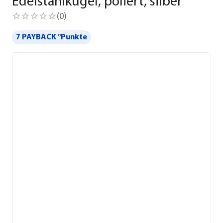
Edelstahlkugel, poliert, silber
(
0
)
7 PAYBACK °Punkte