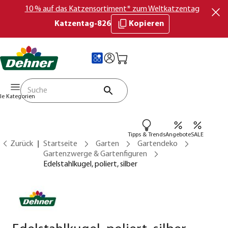
10 % auf das Katzensortiment* zum Weltkatzentag
Katzentag-826
Kopieren
lle Kategorien
Tipps & Trends
Angebote
SALE
Zurück
Startseite
Garten
Gartendeko
Gartenzwerge & Gartenfiguren
Edelstahlkugel, poliert, silber