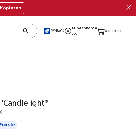
Kopieren
Kundenkonto
PAYBACK
Warenkorb
Login
 'Candlelight®'
0
)
Punkte