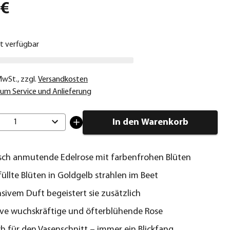
 €
ht verfügbar
 MwSt.
,
zzgl.
Versandkosten
um Service und Anlieferung
In den Warenkorb
1
sch anmutende Edelrose mit farbenfrohen Blüten
füllte Blüten in Goldgelb strahlen im Beet
nsivem Duft begeistert sie zusätzlich
ve wuchskräftige und öfterblühende Rose
ch für den Vasenschnitt – immer ein Blickfang