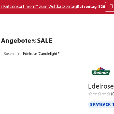
as Katzensortiment* zum Weltkatzentag
Katzentag-826
Angebote
SALE
Rosen
Edelrose 'Candlelight®'
Edelrose
(
8 PAYBACK °