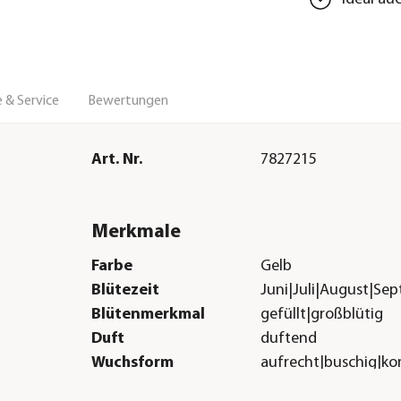
 & Service
Bewertungen
Art. Nr.
7827215
Merkmale
Farbe
Gelb
Blütezeit
Juni|Juli|August|Se
Blütenmerkmal
gefüllt|großblütig
Duft
duftend
Wuchsform
aufrecht|buschig|k
Besonderheiten
Blütenschmuck