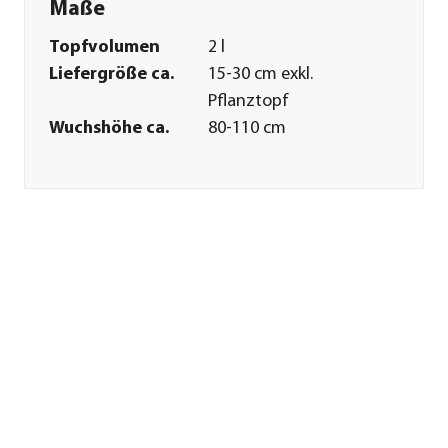
Maße
Topfvolumen
2 l
Liefergröße ca.
15-30 cm exkl.
Pflanztopf
Wuchshöhe ca.
80-110 cm
Merkmale
Farbe
Pink|Creme
Blütezeit
Juni|Juli|August|September
Blütenmerkmal
mehrfarbig|gefüllt|großblütig
Duft
duftend
Besonderheiten
Blütenschmuck
Resistenz
Sternrußtau
Lebenszyklus
mehrjährig
Lieferform
Topf
Pflege