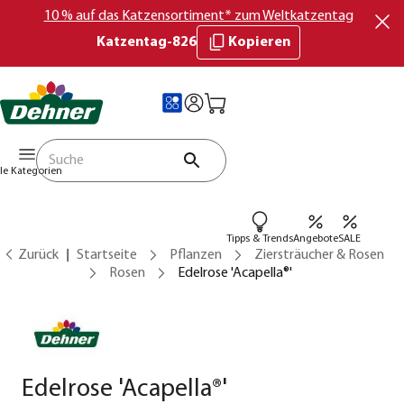
10 % auf das Katzensortiment* zum Weltkatzentag
Katzentag-826
Kopieren
lle Kategorien
Tipps & Trends
Angebote
SALE
Zurück
Startseite
Pflanzen
Ziersträucher & Rosen
Rosen
Edelrose 'Acapella®'
Edelrose 'Acapella®'