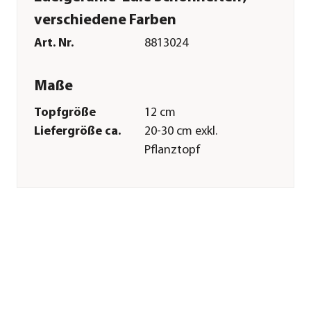
verschiedene Farben
Art. Nr.
8813024
Maße
Topfgröße
12 cm
Liefergröße ca.
20-30 cm exkl.
Pflanztopf
Merkmale
Farbe
Rot|Lila|Rosa|Pink|Weiß
Blütezeit
April|Mai|Juni|Juli|August|Sep
Blütenmerkmal
mehrfarbig
Wuchsform
aufrecht|kompakt
Besonderheiten
Blütenschmuck
Einsatzbereich
Balkonbepflanzung|Beetbepfl