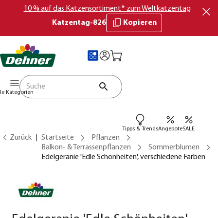
10 % auf das Katzensortiment* zum Weltkatzentag
Katzentag-826
Kopieren
lle Kategorien
Tipps & Trends
Angebote
SALE
Zurück
Startseite
Pflanzen
Balkon- & Terrassenpflanzen
Sommerblumen
Edelgeranie 'Edle Schönheiten', verschiedene Farben