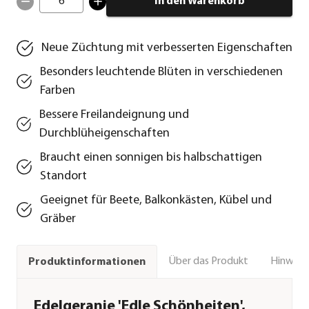
6
In den Warenkorb
Neue Züchtung mit verbesserten Eigenschaften
Besonders leuchtende Blüten in verschiedenen
Farben
Bessere Freilandeignung und
Durchblüheigenschaften
Braucht einen sonnigen bis halbschattigen
Standort
Geeignet für Beete, Balkonkästen, Kübel und
Gräber
Über das Produkt
Hinweise
Produktinformationen
Edelgeranie 'Edle Schönheiten',