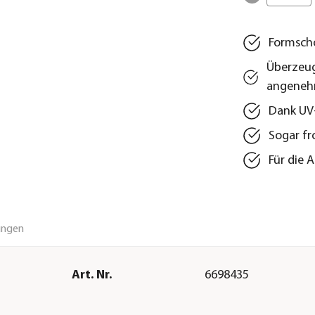
Formschö
Überzeug
angenehm
Dank UV-
Sogar fr
Für die
ungen
Art. Nr.
6698435