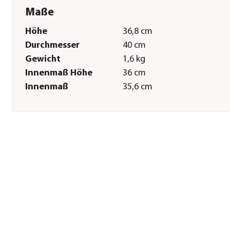
Maße
Höhe
36,8 cm
Durchmesser
40 cm
Gewicht
1,6 kg
Innenmaß Höhe
36 cm
Innenmaß
35,6 cm
Durchmesser
Innenmaß
26,9 cm
Bodendurchmesser
Außenmaß
27,1 cm
Bodendurchmesser
Sonstiges
Marke
EDA
Serie
Basalt Up
Hinweis
Topfvolumen: 32,5 l