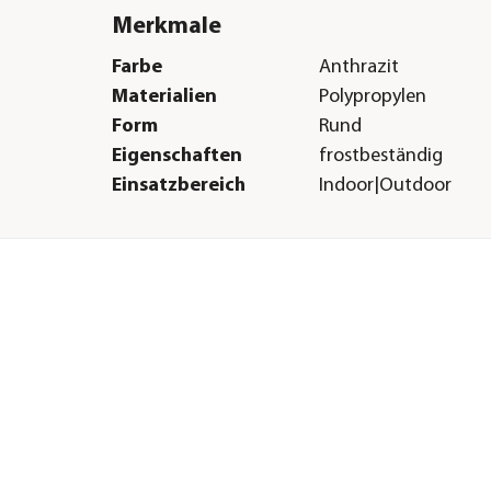
Merkmale
Farbe
Anthrazit
Materialien
Polypropylen
Form
Rund
Eigenschaften
frostbeständig
Einsatzbereich
Indoor|Outdoor
Herstellerangaben
Land
FR
Firma
Ets Georges David
E-Mail
info@groupe-eda.c