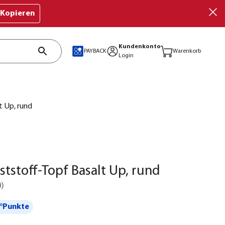
Kopieren
Kundenkonto
PAYBACK
Warenkorb
Login
t Up, rund
tstoff-Topf Basalt Up, rund
0
)
°Punkte