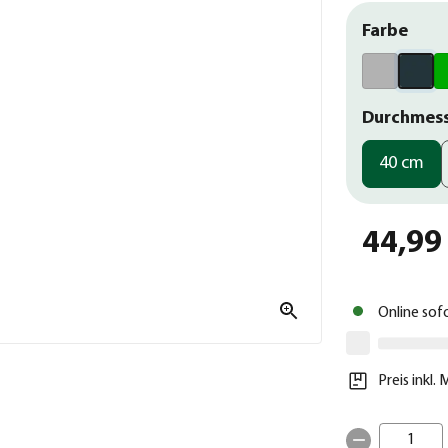
Farbe
Durchmes
40 cm
44,99
Online sof
Preis inkl.
1