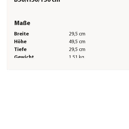
B30/H50/T30 cm
Maße
Breite
29,5 cm
Höhe
49,5 cm
Tiefe
29,5 cm
Gewicht
1,51 kg
Innenmaß Breite
24 cm
Innenmaß Tiefe
24 cm
Sonstiges
Marke
EDA
Serie
Basalt Up
Hinweis
Topfvolumen: 36 l