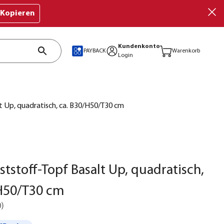
Kopieren
Kundenkonto
PAYBACK
Warenkorb
Login
t Up, quadratisch, ca. B30/H50/T30 cm
tstoff-Topf Basalt Up, quadratisch,
/H50/T30 cm
0
)