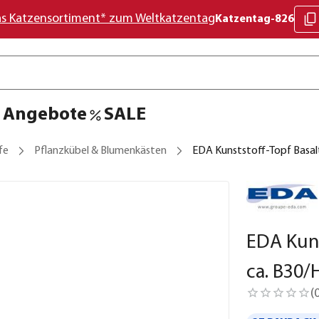
as Katzensortiment* zum Weltkatzentag
Katzentag-826
Angebote
SALE
fe
Pflanzkübel & Blumenkästen
EDA Kunststoff-Topf Basal
EDA Kuns
ca. B30
(