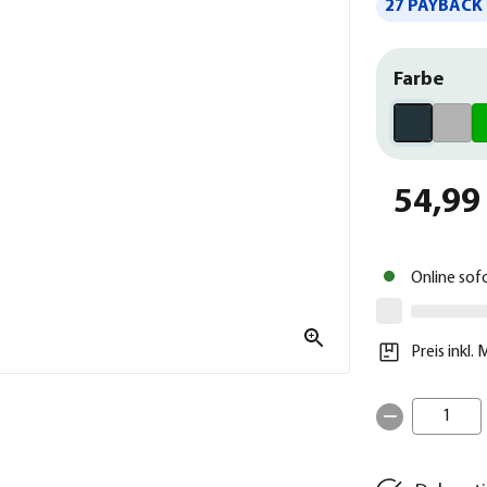
27 PAYBACK 
Farbe
54,99
Online sof
Preis inkl.
1