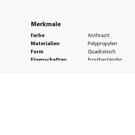
Merkmale
Farbe
Anthrazit
Materialien
Polypropylen
Form
Quadratisch
Eigenschaften
frostbeständig
Einsatzbereich
Indoor|Outdoor
Herstellerangaben
Land
FR
Firma
Ets Georges David
E-Mail
info@groupe-eda.c
Straße
36 rue des Carmes
Hausnummer
36