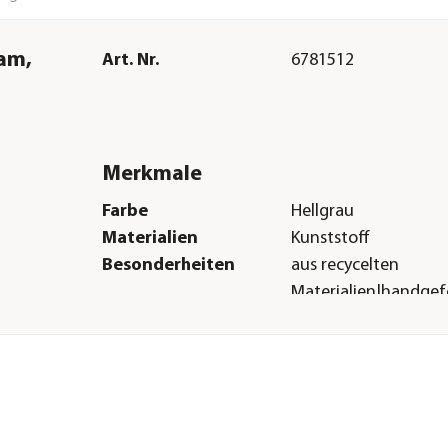
dam,
Art. Nr.
6781512
Merkmale
Farbe
Hellgrau
Materialien
Kunststoff
Besonderheiten
aus recycelten
Materialien|handgef
Form
Quadratisch
Eigenschaften
frostbeständig
Einsatzbereich
Indoor|Outdoor
Herstellerangaben
Land
BE