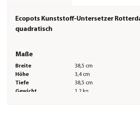
Ecopots Kunststoff-Untersetzer Rotter
quadratisch
Maße
Breite
38,5 cm
Höhe
3,4 cm
Tiefe
38,5 cm
Gewicht
1,2 kg
Innenmaß Breite
37,1 cm
Innenmaß Höhe
3,1 cm
Innenmaß Tiefe
37,1 cm
Sonstiges
Marke
Ecopots