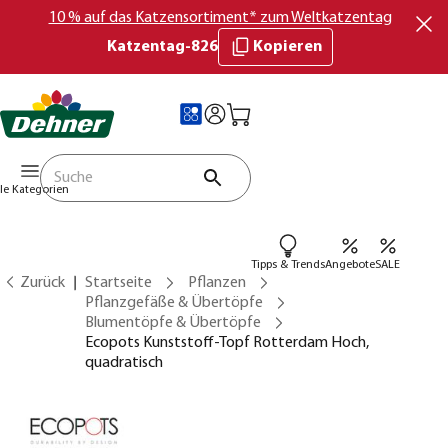
10 % auf das Katzensortiment* zum Weltkatzentag
Katzentag-826
Kopieren
lle Kategorien
Tipps & Trends
Angebote
SALE
Zurück
Startseite
Pflanzen
Pflanzgefäße & Übertöpfe
Blumentöpfe & Übertöpfe
Ecopots Kunststoff-Topf Rotterdam Hoch,
quadratisch