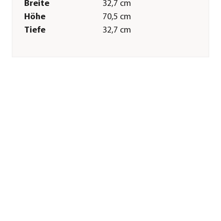
Breite
32,7 cm
Höhe
70,5 cm
Tiefe
32,7 cm
Gewicht
5,6 kg
Innenmaß Breite
30,3 cm
Innenmaß Höhe
68,5 cm
Innenmaß Tiefe
30,3 cm
Merkmale
Farbe
Grau
Materialien
Kunststoff
Besonderheiten
aus recycelten
Materialien|handgefertigt
Form
Quadratisch
Eigenschaften
frostbeständig
Einsatzbereich
Indoor|Outdoor
Sonstiges