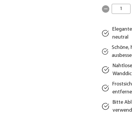
1
Elegante
neutral
Schöne, 
ausbesse
Nahtlose
Wanddic
Frostsic
entfern
Bitte Ab
verwend