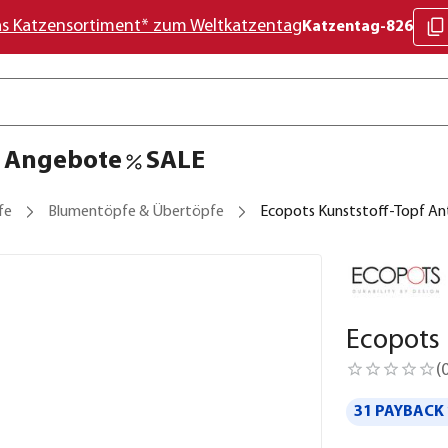
as Katzensortiment* zum Weltkatzentag
Katzentag-826
Angebote
SALE
fe
Blumentöpfe & Übertöpfe
Ecopots Kunststoff-Topf An
Ecopots 
(
31 PAYBACK 