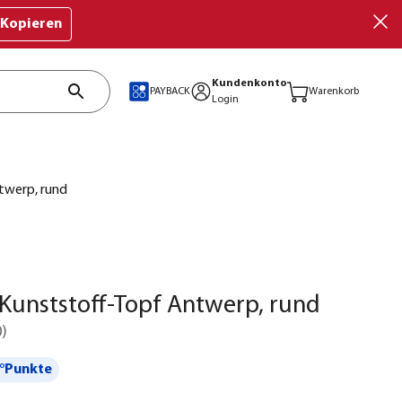
Kopieren
Kundenkonto
PAYBACK
Warenkorb
Login
twerp, rund
Kunststoff-Topf Antwerp, rund
0
)
°Punkte