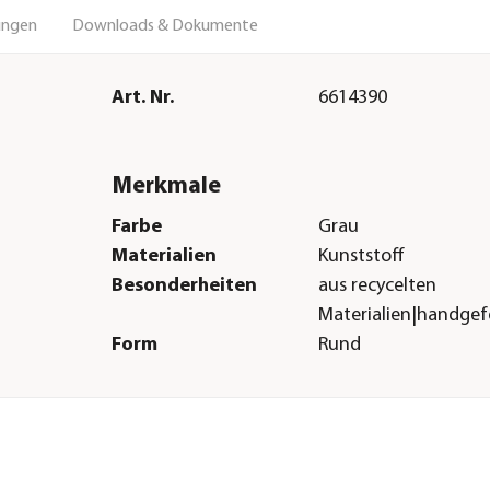
ungen
Downloads & Dokumente
Art. Nr.
6614390
Merkmale
Farbe
Grau
Materialien
Kunststoff
Besonderheiten
aus recycelten
Materialien|handgef
Form
Rund
Eigenschaften
frostbeständig
Einsatzbereich
Indoor|Outdoor
Herstellerangaben