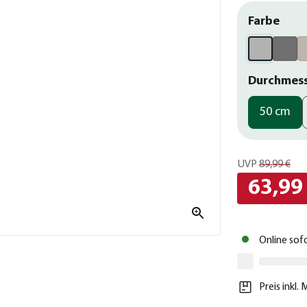
Farbe
Durchmes
50 cm
UVP
89,99 €
63,99
Online sof
Preis inkl.