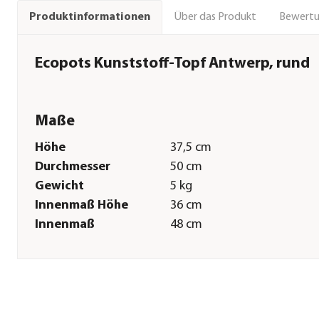
Über das Produkt
Bewert
Produktinformationen
Ecopots Kunststoff-Topf Antwerp, rund
Maße
Höhe
37,5 cm
Durchmesser
50 cm
Gewicht
5 kg
Innenmaß Höhe
36 cm
Innenmaß
48 cm
Durchmesser
Außenmaß
25,5 cm
Bodendurchmesser
Sonstiges